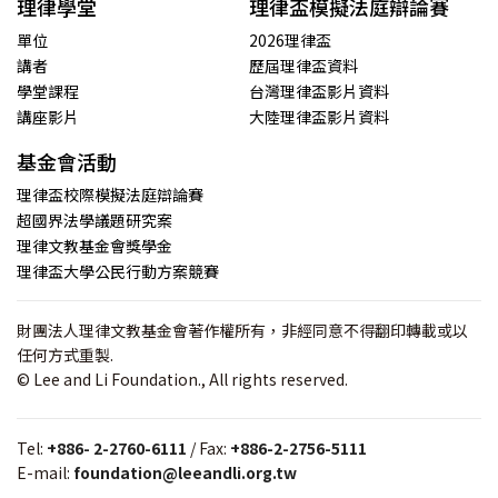
理律學堂
理律盃模擬法庭辯論賽
單位
2026理律盃
講者
歷屆理律盃資料
學堂課程
台灣理律盃影片資料
講座影片
大陸理律盃影片資料
基金會活動
理律盃校際模擬法庭辯論賽
超國界法學議題研究案
理律文教基金會獎學金
理律盃大學公民行動方案競賽
財團法人理律文教基金會著作權所有，非經同意不得翻印轉載或以
任何方式重製.
© Lee and Li Foundation., All rights reserved.
Tel:
+886- 2-2760-6111
/ Fax:
+886-2-2756-5111
E-mail:
foundation@leeandli.org.tw