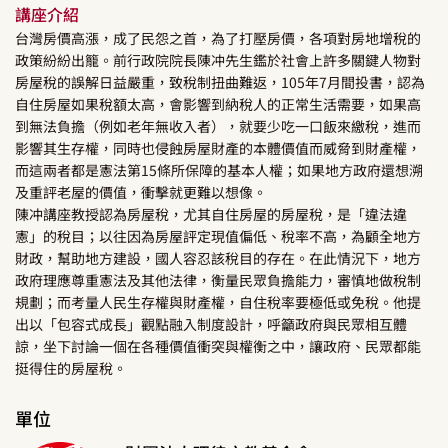
講座介紹
台灣房價高漲，成了民怨之首，為了打壓房價，各項對房地增稅的
政策紛紛出籠。前行政院院長陳冲先生鑑於社會上許多關鍵人物對
房屋稅的誤解日益嚴重，致稅制扭曲難返，105年7月間投書，認為
自住房屋如果稅額太高，會影響到納稅人的正常生活需要，如果高
到無法負擔（例如老年無收入者），就要少吃一口飯來繳稅，進而
影響其生存權，同時也侵蝕房屋財產的本體價值而威脅到財產權，
而這兩者都是憲法第15條所保障的基本人權；如果地方政府還想溯
及重評老屋的價值，衝擊就更難以想像。
陳冲講座教授認為房屋稅，尤其自住房屋的房屋稅，是「違法違
憲」的稅目；以往因為房屋評定現值偏低、稅率不高，為顧全地方
財政，幫助地方建設，國人容忍該稅目的存在。在此情況下，地方
政府理應尊重憲法及其他法律，衡量民眾負擔能力，審慎地做稅制
規劃；而考量人民生存權與財產權，自住稅率要極低或免稅。他提
出以「包容式成長」觀點融入制度設計，呼籲政府與民眾相互體
諒，坐下討論一個在各種價值衝突與權衡之中，讓政府、民眾都能
挺得住的房屋稅。
單位