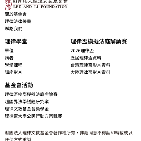
關於基金會
理律法律叢書
聯絡我們
理律學堂
理律盃模擬法庭辯論賽
單位
2026理律盃
講者
歷屆理律盃資料
學堂課程
台灣理律盃影片資料
講座影片
大陸理律盃影片資料
基金會活動
理律盃校際模擬法庭辯論賽
超國界法學議題研究案
理律文教基金會獎學金
理律盃大學公民行動方案競賽
財團法人理律文教基金會著作權所有，非經同意不得翻印轉載或以
任何方式重製.