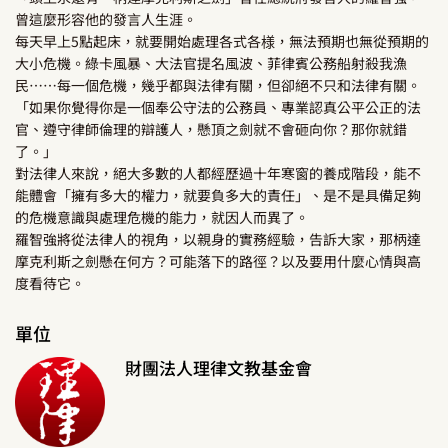
曾這麼形容他的發言人生涯。
每天早上5點起床，就要開始處理各式各様，無法預期也無從預期的
大小危機。綠卡風暴、大法官提名風波、菲律賓公務船射殺我漁
民……每一個危機，幾乎都與法律有關，但卻絕不只和法律有關。
「如果你覺得你是一個奉公守法的公務員、專業認真公平公正的法
官、遵守律師倫理的辯護人，懸頂之劍就不會砸向你？那你就錯
了。」
對法律人來說，絕大多數的人都經歷過十年寒窗的養成階段，能不
能體會「擁有多大的權力，就要負多大的責任」、是不是具備足夠
的危機意識與處理危機的能力，就因人而異了。
羅智強將從法律人的視角，以親身的實務經驗，告訴大家，那柄達
摩克利斯之劍懸在何方？可能落下的路徑？以及要用什麼心情與高
度看待它。
單位
財團法人理律文教基金會