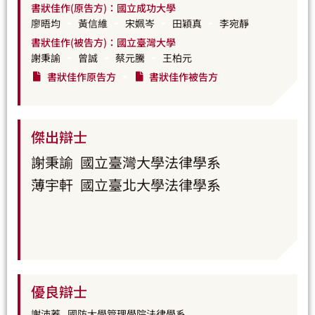
書狀佳作(原告方)：國立成功大學
廖晤均
黃信維
宋姵岑
田穎真
李宛靜
書狀佳作(被告方)：國立臺灣大學
謝秉諭
曾誠
蔡元騰
王柏元
書狀佳作原告方
書狀佳作被告方
傑出辯士
謝秉諭
國立臺灣大學法律學系
薄宇軒
國立臺北大學法律學系
優良辯士
謝沛蓁
國防大學管理學院法律學系