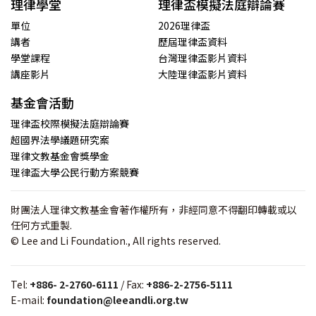
理律學堂
理律盃模擬法庭辯論賽
單位
2026理律盃
講者
歷屆理律盃資料
學堂課程
台灣理律盃影片資料
講座影片
大陸理律盃影片資料
基金會活動
理律盃校際模擬法庭辯論賽
超國界法學議題研究案
理律文教基金會獎學金
理律盃大學公民行動方案競賽
財團法人理律文教基金會著作權所有，非經同意不得翻印轉載或以
任何方式重製.
© Lee and Li Foundation., All rights reserved.
Tel:
+886- 2-2760-6111
/ Fax:
+886-2-2756-5111
E-mail:
foundation@leeandli.org.tw