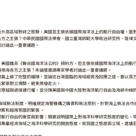
斷升高區域對峙之態勢，美國並主張依據國際海洋法上的航行自由權，面
各方之主張？中華民國國際法學會、國立臺灣師範大學政治研究所、理律
同討論此一重要議題。
，美國雖非《聯合國海洋法公約》締約方，但主張依據國際海洋法上的航
價南海各方之主張？本論壇邀請專家學者討論此一重要議題。
發展上做了完整的鋪陳，並論述台灣面臨的海域威脅及因應之道，要以我
低緊張對立情勢，避免擦槍走火。
峽穿越與過境通行權，並分陳美國與中國大陸對海洋航行自由及海峽中線
的海域執法制度，明確規定海警機構之職責和執法原則，針對海上執法合
賓和越南等國的緊張 。
討航行自由的衝突與影響；簡要說明國際上對海洋科學研究態度的變化，早
國專屬經濟海域之海洋科學研究的開放態度。就我國之態度與立場，建議