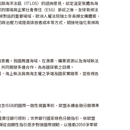
海洋法庭（ITLOS）的諮詢意見，認定溫室氣體為海
的環境與企業社會責任（ESG）訴訟之後，全球氣候法
氣候對話的重要場域，歐洲人權法院瑞士年長婦女團體案、
政府的政治壓力或提高排放者成本等方式，間接地強化氣候政
與意義。我國周邊海域，在漁業、礦業資源以及海域執法
、共同開發多邊合作，為各國探索之目標。
域、海上執法與南海主權之爭端及國家實踐等，並檢視各
ISSB的國際一致性揭露準則、歐盟永續金融分類標準
。
聯合國責任銀行原則；世界銀行國家綠色分類指引、依歐盟
臺灣從自願性指引逐步對接國際規範，以推動2050淨零碳