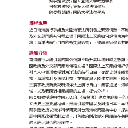
蔡季廷
教授
/ 國立臺灣大學政治學系
何婉君
教授
/ 東吳大學法律學系
陳晏叡
講師
/ 國防大學法律學系
課程說明
近日南海航行爭議及大陸海警法所引發之緊張情勢，不
及外交部門應有何種立場？國際法上又應如何評價南海
壇：海洋法航行自由的衝突與影響」，邀請專家學者共
講座介紹
南海航行爭議引發的緊張情勢不斷升高區域對峙之態勢
國政府及外交部門應有何種立場？國際法上又應如何評
引言人申佩璜教授對海洋法的航行自由，從歷史與後續
權、海域權利及漁民利益，並嘗試與大陸建立諒解，降
王震宇教授簡要說明海洋法上航行自由、無害通過、海
域，以及我國對相關議題的立場，提供分析。
陳貞如教授說明中國2021年《海警法》建立規範統一
立法史上重要里程碑，然而引發美國以及周遭日本、菲律
蔡季廷教授以海洋科學研究與台灣海峽問題為中心，探
展中國家改採管制立場，川普政府則改變外國船舶在美
納入許可與否的程序中。