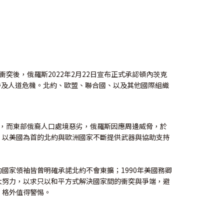
突後，俄羅斯2022年2月22日宣布正式承認頓內茨克
張情勢及人道危機。北約、歐盟、聯合國、以及其他國際組織
法，而東部俄裔人口處境惡劣，俄羅斯因應周邊威脅，於
挫；以美國為首的北約與歐洲國家不斷提供武器與協助支持
國家領袖皆曾明確承諾北約不會東擴；1990年美國務卿
大努力，以求只以和平方式解決國家間的衝突與爭端，避
，格外值得警惕。