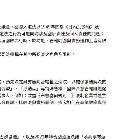
議題。國際人道法以1949年四部《日內瓦公約》及
人道法之行為可能同時涉及國家責任及個人責任的問題；
在審理國際罪行時，於功能、管轄範圍與實務運作上皆有限
際司法機構在其中所扮演之角色及限制。
定，預先決定具有審判管轄權之法院，以確保爭議解決的
結合型」、「浮動型」等特殊態樣。國際合意管轄雖能促
當事人，例如：歐盟《布魯塞爾規則Ⅰ》限制企業或雇主
結合理論、比較法與實務案例，探究如何在商業效率與程
年「巴黎協議」，以及2022年聯合國通過決議「承認享有潔