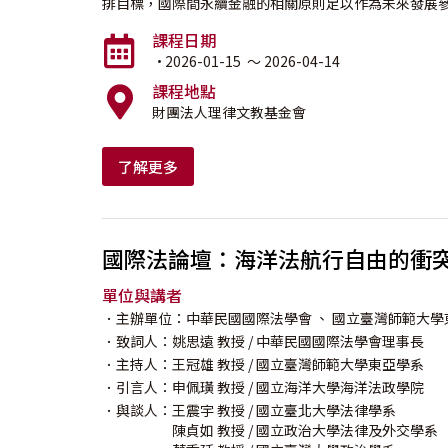
排目標，國際間永續金融的相關原則足以作為未來發展
課程日期
·
2026-01-15
～ 2026-04-14
課程地點
財團法人理律文教基金會
了解更多
國際法論壇：海洋法航行自由的衝
單位與講者
．主辦單位：中華民國國際法學會
、 國立臺灣師範大學
．致詞人：
姚思遠
教授
/ 中華民國國際法學會理事長
．主持人：
王冠雄
教授
/ 國立臺灣師範大學東亞學系
．引言人：
申佩璜
教授
/ 國立海洋大學海洋法政學院
．與談人：
王震宇
教授
/ 國立臺北大學法律學系
陳貞如
教授
/ 國立政治大學法律及外交學系