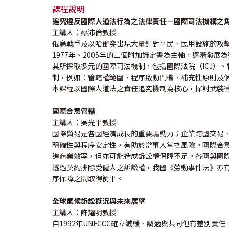
課程說明
追究違反國際人道法行為之法律責任－國際司法機構之
主講人：蔡沛倫教授
俄烏戰爭及以哈衝突出現大量針對平民、民用設施的攻擊
1977年、2005年的三個附加議定書為主軸，逐漸
其所採取多元的國際司法機制，包括國際法院（ICJ）
制，例如：管轄權範圍、程序啟動門檻、補充性原則及
本課程以國際人道法之責任追究機制為核心，探討武裝
國際合意管轄
主講人：吳光平教授
國際貿易是各國經濟成長的重要驅動力；企業跨國交易
明確性與程序安定性，有助於當事人掌控風險。國際合
進商業效率，但亦可能造成訴訟權保障不足。各國與國
透過契約排除受僱人之訴訟權，我國《勞動事件法》亦
序保障之間取得衡平。
全球氣候訴訟概況與未來展望
主講人：許耀明教授
自1992年UNFCCC確立減緩、調適與共同但有差別責