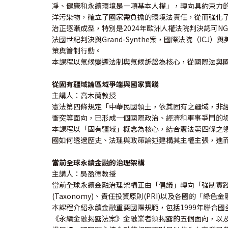
凈、健康和永續環境是一項基本人權」，轉向具約束力的
洋污染物，確立了國家需負擔的環境法責任，從而強化了
治正逐漸成型，特別是2024年歐洲人權法院判決認可
法國世紀判決與Grand-Synthe案，國際法院（
策與管制行動。
本課程以氣候變遷法制與氣候訴訟為核心，從國際法與
從固有疆域論區域爭端與國家實踐
主講人：高木蘭教授
憲法第四條規定「中華民國領土，依其固有之疆域，非
衝突等面向，已形成一個國際政治、經濟和軍事爭鬥的
本課程以「固有疆域」概念為核心，結合憲法第四條之
國如何透過歷史、法理與政策論述建構其主權主張，進
當前全球永續金融的治理架構
主講人：吳盈德教授
當前全球永續金融治理架構正由「倡議」轉向「強制實踐
(Taxonomy)、責任投資原則(PRI)以及各國的
本課程介紹永續金融重要國際規範，包括1999年聯合國
《永續金融揭露法案》金融業者須揭露的五個面向，以及S