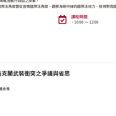
 》策略及航行自由之探索。
國際法角度暨從習慣國際法角度，觀察海峽中線的國際法效力，檢視對我
課程時間
·
10:00
～ 12:00
烏克蘭武裝衝突之爭議與省思
基金會