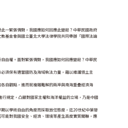
對此一緊張情勢，我國應如何因應此變局？中華民國政府
文教基金會與國立臺北大學法律學院共同舉辦「國際法論
行自由權。面對緊張情勢，我國應如何因應變局？中華民
方必須保有適當國防及海域執法力量，藉以維護領土主
的各自觀點，進而就複雜難解的兩岸與南海重疊經濟海
作進行規定，凸顯對國家主權和海洋權益的立場，乃是中國
期以學術自由的角度而採取放任態度，迄20世紀中葉發
若可能對我國安全、經濟、環境等產生高度實質關聯，應