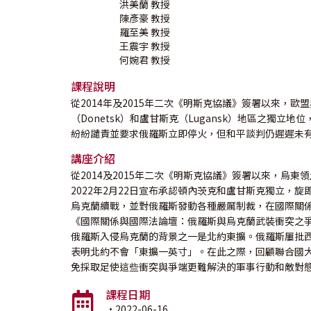
洪美蘭
教授
陳彥豪
教授
羅至美
教授
王震宇
教授
何婉君
教授
課程說明
從2014年及2015年二次《明斯克協議》簽署以來，
（Donetsk）和盧甘斯克（Lugansk）地區之
紛紛譴責並要求俄羅斯立即停火，但和平談判仍遲遲未
講座介紹
從2014及2015年二次《明斯克協議》簽署以來，
2022年2月22日宣布承認頓內茨克和盧甘斯克獨立
烏克蘭續戰，並對俄羅斯發動各種嚴厲制裁，在國際關
《國際關係與國際法論壇：俄羅斯與烏克蘭武裝衝突之
俄羅斯入侵烏克蘭的背景之一是北約東擴。俄羅斯屢批西
表明北約不會「東擴一英寸」。在此之際，回顧聯合國
免採取足使這些衝突與爭端更難解決的軍事行動和敵對
課程日期
·2022-06-16