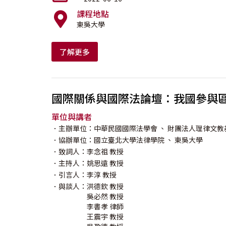
課程地點
東吳大學
了解更多
國際關係與國際法論壇：我國參與
單位與講者
．主辦單位：中華民國國際法學會
、 財團法人理律文教
．協辦單位：國立臺北大學法律學院
、 東吳大學
．致詞人：
李念祖
教授
．主持人：
姚思遠
教授
．引言人：
李淳
教授
．與談人：
洪德欽
教授
吳必然
教授
李書孝
律師
王震宇
教授