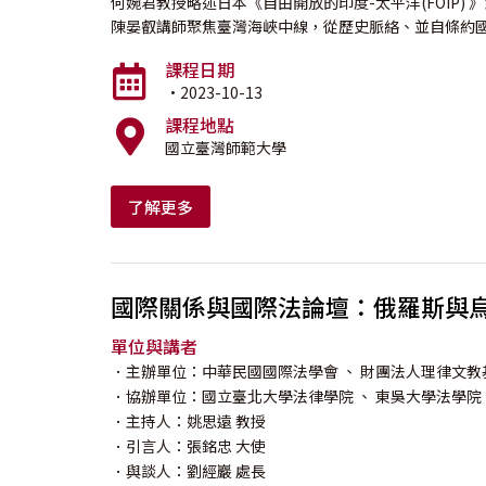
何婉君教授略述日本《自由開放的印度-太平洋(FOIP)
陳晏叡講師聚焦臺灣海峽中線，從歷史脈絡、並自條約
課程日期
·2023-10-13
課程地點
國立臺灣師範大學
了解更多
國際關係與國際法論壇：俄羅斯與
單位與講者
．主辦單位：中華民國國際法學會
、 財團法人理律文教
．協辦單位：國立臺北大學法律學院
、 東吳大學法學院
．主持人：
姚思遠
教授
．引言人：
張銘忠
大使
．與談人：
劉經巖
處長