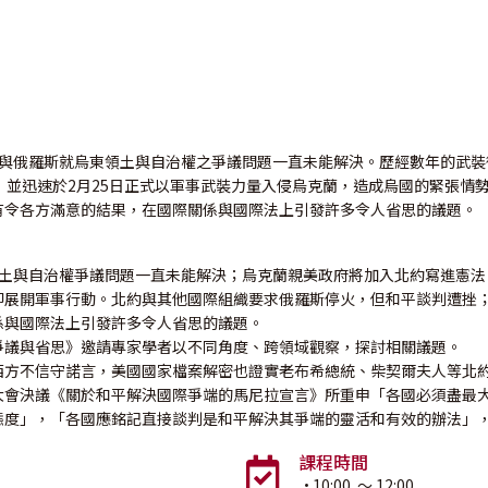
歐盟與俄羅斯就烏東領土與自治權之爭議問題一直未能解決。歷經數年的武裝衝
獨立地位，並迅速於2月25日正式以軍事武裝力量入侵烏克蘭，造成烏國的緊
有令各方滿意的結果，在國際關係與國際法上引發許多令人省思的議題。
烏東領土與自治權爭議問題一直未能解決；烏克蘭親美政府將加入北約寫進憲
，旋即展開軍事行動。北約與其他國際組織要求俄羅斯停火，但和平談判遭
係與國際法上引發許多令人省思的議題。
爭議與省思》邀請專家學者以不同角度、跨領域觀察，探討相關議題。
方不信守諾言，美國國家檔案解密也證實老布希總統、柴契爾夫人等北約
大會決議《關於和平解決國際爭端的馬尼拉宣言》所重申「各國必須盡最
態度」，「各國應銘記直接談判是和平解決其爭端的靈活和有效的辦法」
課程時間
·
10:00
～ 12:00