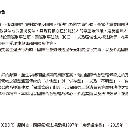
角色
，引起國際社會對於違反國際人道法行為的究責行動，是當代重要國際法
發展為戰爭法或武裝衝突法，其規範核心在於對於人的尊重及保護，違反國際
、特設國際刑事法庭、國際刑事法院（ICC），以及區域性人權法院等，
個案可受理性與仰賴國際合作等。
衝突發生違法行為時，國際社會如何透過多元制度進行究責，以及介紹國
、締約頻繁，產生爭議跨國涉訟的風險甚高。藉由國際合意管轄條款之約
意管轄之類型涵蓋傳統的「排他型」與「併存型」，以及「不明型」、「
際公約乃逐漸建立「保護管轄」制度，以保障勞工與消費者等弱勢地位之
有相似精神。本課程以國際合意管轄為核心，介紹其類型及法律效果，並
任（CBDR）原則後，國際氣候法規歷經1997年「京都議定書」、2015