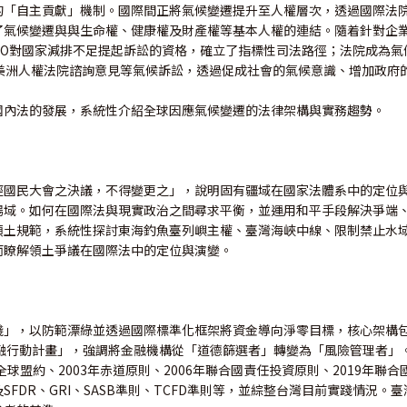
「自主貢獻」機制。國際間正將氣候變遷提升至人權層次，透過國際法院與
氣候變遷與與生命權、健康權及財產權等基本人權的連結。隨着針對企業
NGO對國家減排不足提起訴訟的資格，確立了指標性司法路徑；法院成為
ICJ）與美洲人權法院諮詢意見等氣候訴訟，透過促成社會的氣候意識、增加
國內法的發展，系統性介紹全球因應氣候變遷的法律架構與實務趨勢。
經國民大會之決議，不得變更之」，說明固有疆域在國家法體系中的定位
場域。如何在國際法與現實政治之間尋求平衡，並運用和平手段解決爭端
領土規範，系統性探討東海釣魚臺列嶼主權、臺灣海峽中線、限制禁止水
而瞭解領土爭議在國際法中的定位與演變。
」，以防範漂綠並透過國際標準化框架將資金導向淨零目標，核心架構包含
「綠色金融行動計畫」，強調將金融機構從「道德篩選者」轉變為「風險管理者」
全球盟約、2003年赤道原則、2006年聯合國責任投資原則、2019年
FDR、GRI、SASB準則、TCFD準則等，並綜整台灣目前實踐情況。