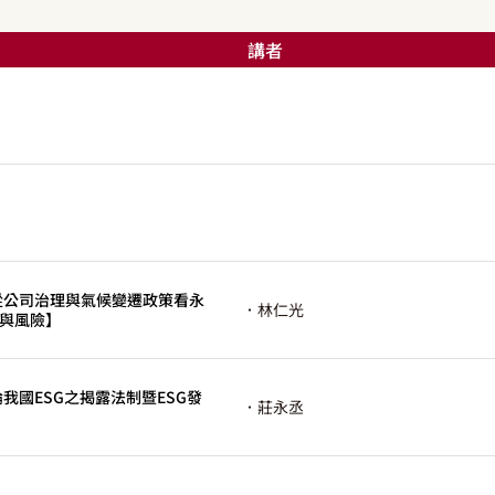
講者
三【從公司治理與氣候變遷政策看永
．林仁光
與風險】
論我國ESG之揭露法制暨ESG發
．莊永丞