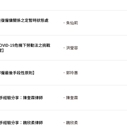
【恢復僱傭關係之定暫時狀態處
．朱仙莉
COVID-19危機下勞動法之挑戰
．洪瑩容
望】
【解僱最後手段性原則】
．郭玲惠
辯手經驗分享：陳奎霖律師
．陳奎霖
辯手經驗分享：魏欣柔律師
．魏欣柔