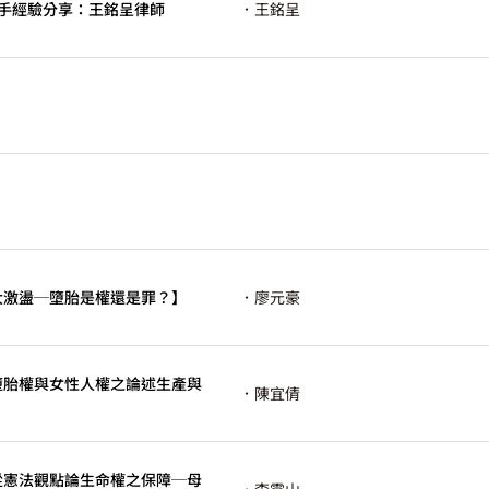
辯手經驗分享：王銘呈律師
．王銘呈
【大激盪─墮胎是權還是罪？】
．廖元豪
三【墮胎權與女性人權之論述生產與
．陳宜倩
二【從憲法觀點論生命權之保障─母