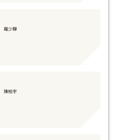
羅少驊
陳柏宇