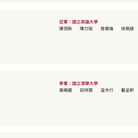
亞軍：國立高雄大學
陳頂新
陳力瑄
曾偉倫
徐珮綾
季軍：國立清華大學
黃曉葳
邱祥霖
溫令行
戴呈軒