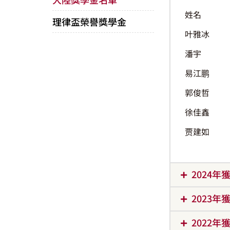
姓名
理律盃榮譽獎學金
叶雅冰
潘宇
易江鹏
郭俊哲
徐佳鑫
贾建如
2024
2023
2022