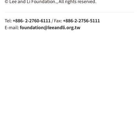
© Lee and Li Foundation., All rights reserved.
Tel:
+886- 2-2760-6111
/ Fax:
+886-2-2756-5111
E-mail:
foundation@leeandli.org.tw