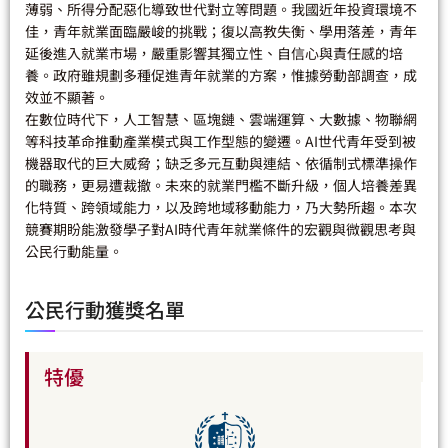
薄弱、所得分配惡化導致世代對立等問題。我國近年投資環境不
佳，青年就業面臨嚴峻的挑戰；復以高教失衡、學用落差，青年
延後進入就業市場，嚴重影響其獨立性、自信心與責任感的培
養。政府雖規劃多種促進青年就業的方案，惟據勞動部調查，成
效並不顯著。
在數位時代下，人工智慧、區塊鏈、雲端運算、大數據、物聯網
等科技革命推動產業模式與工作型態的變遷。AI世代青年受到被
機器取代的巨大威脅；缺乏多元互動與連結、依循制式標準操作
的職務，更易遭裁撤。未來的就業門檻不斷升級，個人培養差異
化特質、跨領域能力，以及跨地域移動能力，乃大勢所趨。本次
競賽期盼能激發學子對AI時代青年就業條件的宏觀與微觀思考與
公民行動能量。
公民行動獲獎名單
特優