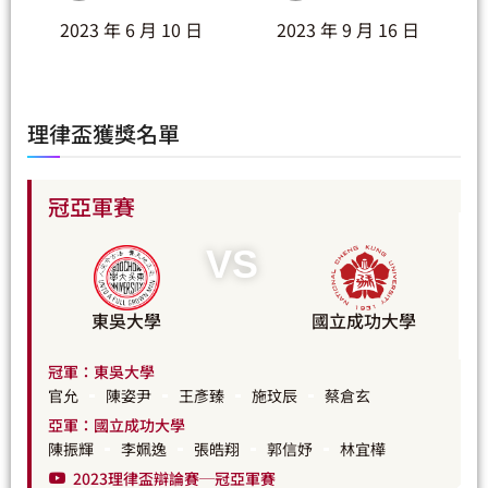
2023 年 6 月 10 日
2023 年 9 月 16 日
理律盃獲獎名單
冠亞軍賽
VS
東吳大學
國立成功大學
冠軍：東吳大學
官允
陳姿尹
王彥臻
施玟辰
蔡倉玄
亞軍：國立成功大學
陳振輝
李姵逸
張皓翔
郭信妤
林宜樺
2023理律盃辯論賽─冠亞軍賽