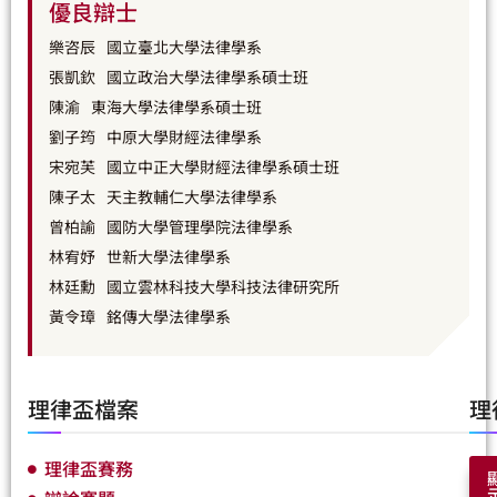
優良辯士
樂咨辰
國立臺北大學法律學系
張凱欽
國立政治大學法律學系碩士班
陳渝
東海大學法律學系碩士班
劉子筠
中原大學財經法律學系
宋宛芙
國立中正大學財經法律學系碩士班
陳子太
天主教輔仁大學法律學系
曾柏諭
國防大學管理學院法律學系
林宥妤
世新大學法律學系
林廷勳
國立雲林科技大學科技法律研究所
黃令璋
銘傳大學法律學系
理律盃檔案
理
理律盃賽務