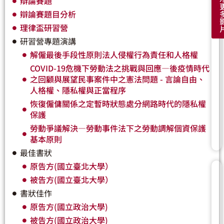
辯論賽題
辯論賽題目分析
理律盃研習營
研習營專題演講
解僱最後手段性原則法人侵權行為責任和人格權
COVID-19危機下勞動法之挑戰與回應—後疫情時代
之回顧與展望民事案件中之憲法問題 - 言論自由、
人格權、隱私權與正當程序
恢復僱傭關係之定暫時狀態處分網路時代的隱私權
保護
勞動爭議解決—勞動事件法下之勞動調解個資保護
基本原則
最佳書狀
原告方(國立臺北大學）
被告方(國立臺北大學）
書狀佳作
原告方(國立政治大學)
被告方(國立政治大學)