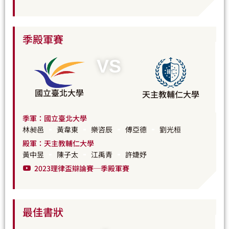
季殿軍賽
VS
國立臺北大學
天主教輔仁大學
季軍：國立臺北大學
林昶邑
黃韋東
樂咨辰
傅亞德
劉光桓
殿軍：天主教輔仁大學
黃中昱
陳子太
江禹青
許婕妤
2023理律盃辯論賽─季殿軍賽
最佳書狀