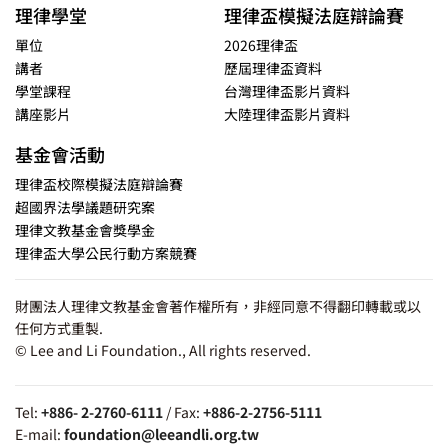
理律學堂
理律盃模擬法庭辯論賽
單位
2026理律盃
講者
歷屆理律盃資料
學堂課程
台灣理律盃影片資料
講座影片
大陸理律盃影片資料
基金會活動
理律盃校際模擬法庭辯論賽
超國界法學議題研究案
理律文教基金會獎學金
理律盃大學公民行動方案競賽
財團法人理律文教基金會著作權所有，非經同意不得翻印轉載或以
任何方式重製.
© Lee and Li Foundation., All rights reserved.
Tel:
+886- 2-2760-6111
/ Fax:
+886-2-2756-5111
E-mail:
foundation@leeandli.org.tw