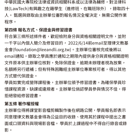
中華民國大專院校法律或資訊相關科系或以法律為輔修，對法律科
技(LawTech)有興趣之在籍學生（進修班、在職班除外），錄取四十
人。 甄選與錄取由主辦單位審酌報名情況全權決定，無需公開作業
程序。
第四條 報名方式、保證金與修習證書
符合第三條所述條件者，歡迎檢附身分與資格相關證明文件，並附
一千字以內個人簡介及修習目的， 2022/6/14前email至理律文教基
金會(
foundation@leeandli.org.tw
)。主辦單位審核完成後將以
email通知，錄取之學員應於通知之期限內提供身分與資格相關證明
文件原本供主辦單位核對，免除保證金，逾期未辦理者視為放棄，
名額將另行遞補；但有特殊困難經主辦單位專案核可者，得以其他
方式替代保證金。
學員如實完成營隊課程後，主辦單位頒予修習證書。為確保學員珍
惜課程資源，缺課或違規者。主辦單位倘認學員參與情況不佳，得
拒絕發給修習證書。
第五條 著作權授權
主辦單位得將課堂影音檔剪輯製作後在網路公開，學員報名即表示
同意理律文教基金會得為公益目的收錄、使用其於課程中提出之書
面或口頭資料與現場影音檔。 學員於上課過程中不得自行錄音或錄
影。