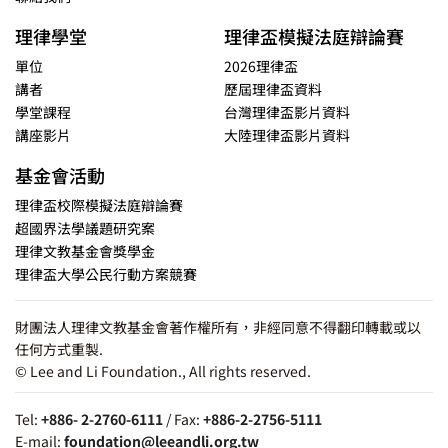
理律學堂
理律盃模擬法庭辯論賽
單位
2026理律盃
講者
歷屆理律盃資料
學堂課程
台灣理律盃影片資料
講座影片
大陸理律盃影片資料
基金會活動
理律盃校際模擬法庭辯論賽
超國界法學議題研究案
理律文教基金會獎學金
理律盃大學公民行動方案競賽
財團法人理律文教基金會著作權所有，非經同意不得翻印轉載或以
任何方式重製.
© Lee and Li Foundation., All rights reserved.
Tel:
+886- 2-2760-6111
/ Fax:
+886-2-2756-5111
E-mail:
foundation@leeandli.org.tw