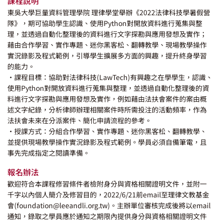
課程說明
東吳大學巨量資料管理學院 理律學堂舉辦《2022法律科技學暑假營
隊》，期可協助學生認識、使用Python對開放資料進行蒐集與整
理，並透過自動化整理後的資料進行文字探勘與應用發想及實作；
藉由合作學習、實作專題、迷你黑客松、翻轉教學、現場教學操作
實況錄影及程式範例，引導學生擴展多方面的興趣，提升終身學習
的能力。
•課程目標：協助對法律科技(LawTech)有興趣之在學學生，認識、
使用Python對開放資料進行蒐集與整理，並透過自動化整理後的資
料進行文字探勘與應用發想及實作，例如藉由法扶會案件的案由概
述文字紀錄，分析律師辦理相關案件時所需投注的活動頻率，作為
法扶會未來在分派案件、簡化申請流程的參考。
•授課方式：分組合作學習、實作專題、迷你黑客松、翻轉教學、
並提供現場教學操作實況錄影及程式範例。學員必須自備筆電，且
事先完成指定之閱讀準備。
報名辦法
歡迎符合本課程修習條件者檢附身分與資格相關證明文件，並附一
千字以內個人簡介及修習目的，2022/6/21前email至理律文教基金
會(
foundation@leeandli.org.tw
)。主辦單位審核完成後將以email
通知，錄取之學員應於通知之期限內提供身分與資格相關證明文件