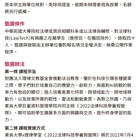
原本供主辦單位核對，免除保證金，逾期未辦理者視為放棄，名額
將另行遞補。
甄選條件
中華民國大專院校法律或資訊相關科系或以法律為輔修，對法律科
技(LawTech)有興趣之在籍學生（進修班、在職班除外），錄取四十
人。 甄選與錄取由主辦單位審酌報名情況全權決定，無需公開作業
程序。
甄選辦法
第一條 課程宗旨
財團法人理律文教基金會推動法治教育，鑒於在科技引爆各種變革
之際，學子們對於培養自己的應變力、創新力，與面對AI挑戰的競
爭力有急迫的關切；個人培養差異化特質、跨領域能力、跨地域移
動力，以及就業所需的韌性、靈活和勤勉素質，為勢之所趨，乃與
東吳大學巨量資料管理學院共同主辦《 2022法律科技學暑假營
隊》，期可協助學生擴展多方面的興趣與交流，提升終身學習的能
力。
第二條 課程實施方式
東吳大學x理律學堂《 2022法律科技學暑假營隊》將於2022年7月4