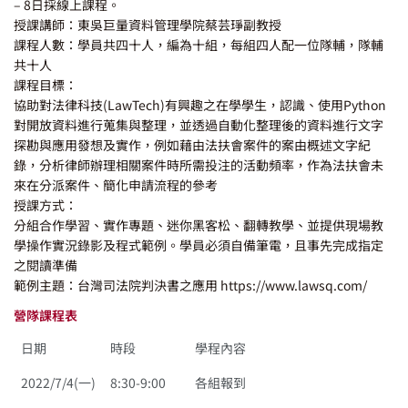
– 8日採線上課程。
授課講師：東吳巨量資料管理學院蔡芸琤副教授
課程人數：學員共四十人，編為十組，每組四人配一位隊輔，隊輔
共十人
課程目標：
協助對法律科技(LawTech)有興趣之在學學生，認識、使用Python
對開放資料進行蒐集與整理，並透過自動化整理後的資料進行文字
探勘與應用發想及實作，例如藉由法扶會案件的案由概述文字紀
錄，分析律師辦理相關案件時所需投注的活動頻率，作為法扶會未
來在分派案件、簡化申請流程的參考
授課方式：
分組合作學習、實作專題、迷你黑客松、翻轉教學、並提供現場教
學操作實況錄影及程式範例。學員必須自備筆電，且事先完成指定
之閱讀準備
範例主題：台灣司法院判決書之應用 https://www.lawsq.com/
營隊課程表
日期
時段
學程內容
2022/7/4(一)
8:30-9:00
各組報到