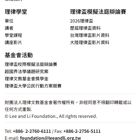
理律學堂
理律盃模擬法庭辯論賽
單位
2026理律盃
講者
歷屆理律盃資料
學堂課程
台灣理律盃影片資料
講座影片
大陸理律盃影片資料
基金會活動
理律盃校際模擬法庭辯論賽
超國界法學議題研究案
理律文教基金會獎學金
理律盃大學公民行動方案競賽
財團法人理律文教基金會著作權所有，非經同意不得翻印轉載或以
任何方式重製.
© Lee and Li Foundation., All rights reserved.
Tel:
+886- 2-2760-6111
/ Fax:
+886-2-2756-5111
E-mail:
foundation@leeandli.org.tw