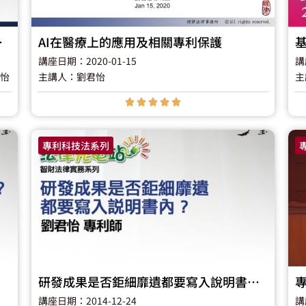
新發展研討會
AI在醫療上的應用及相關專利保護
基
講座日期：2020-01-15
講
君怡
主講人：劉君怡
主





專利科技法系列
研發成果是否鉅細靡遺都要寫入說明書內？
講座日期：2014-12-24
講