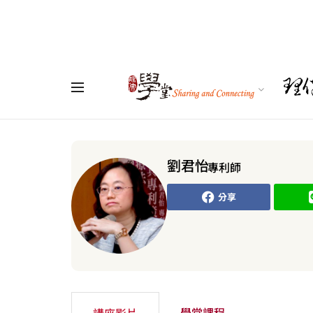
劉君怡
專利師
分享
學堂課程
講座影片