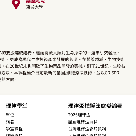
講座地點
東吳大學
rick發現DNA的雙股螺旋結構，進而開啟人類對生命探索的一連串研究發展。
nz發明基因重組技術，更成為現代生物技術產業發展的起源。在醫藥領域，生物技術
，在20世紀末也開啟了生物藥品開發的契機。到了21世紀，生物技
法。本課程簡介目前最新的基因/細胞療法技術，並以CRISPR-
局的方向。
理律學堂
理律盃模擬法庭辯論賽
單位
2026理律盃
講者
歷屆理律盃資料
學堂課程
台灣理律盃影片資料
講座影片
大陸理律盃影片資料