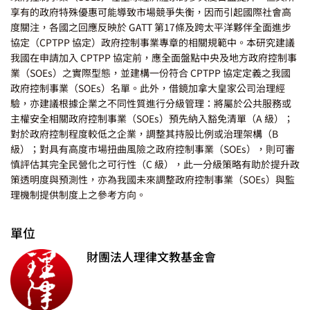
享有的政府特殊優惠可能導致市場競爭失衡，因而引起國際社會高
度關注，各國之回應反映於 GATT 第17條及跨太平洋夥伴全面進步
協定（CPTPP 協定）政府控制事業專章的相關規範中。本研究建議
我國在申請加入 CPTPP 協定前，應全面盤點中央及地方政府控制事
業（SOEs）之實際型態，並建構一份符合 CPTPP 協定定義之我國
政府控制事業（SOEs）名單。此外，借鏡加拿大皇家公司治理經
驗，亦建議根據企業之不同性質進行分級管理：將屬於公共服務或
主權安全相關政府控制事業（SOEs）預先納入豁免清單（A 級）；
對於政府控制程度較低之企業，調整其持股比例或治理架構（B
級）；對具有高度市場扭曲風險之政府控制事業（SOEs），則可審
慎評估其完全民營化之可行性（C 級），此一分級策略有助於提升政
策透明度與預測性，亦為我國未來調整政府控制事業（SOEs）與監
理機制提供制度上之參考方向。
單位
財團法人理律文教基金會