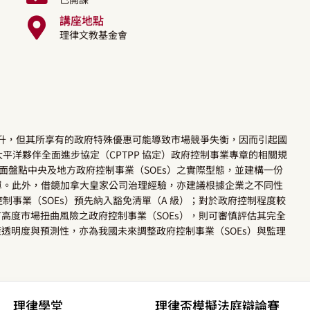
講座地點
理律文教基金會
提升，但其所享有的政府特殊優惠可能導致市場競爭失衡，因而引起國
跨太平洋夥伴全面進步協定（CPTPP 協定）政府控制事業專章的相關規
全面盤點中央及地方政府控制事業（SOEs）之實際型態，並建構一份
）名單。此外，借鏡加拿大皇家公司治理經驗，亦建議根據企業之不同性
制事業（SOEs）預先納入豁免清單（A 級）；對於政府控制程度較
有高度市場扭曲風險之政府控制事業（SOEs），則可審慎評估其完全
策透明度與預測性，亦為我國未來調整政府控制事業（SOEs）與監理
理律學堂
理律盃模擬法庭辯論賽