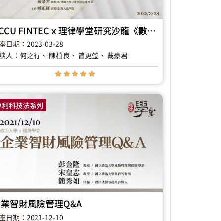
NCCU FINTECｘ理律學堂研究沙龍《數位經濟下的全球資料戰略法制研究沙龍》
座日期：2023-03-28
談人：何之行
、 陳柏良
、 曾更瑩
、 戴豪君





專利科技法系列
企業智財風險管理Q&A
座日期：2021-12-10