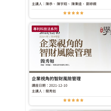
主講人：陳恭
、 陳宇翔
、 陳秉逵
、 鄭婷嫻





專利科技法系列
企業視角的智財風險管理
講座日期：2021-12-10
主講人：簡秀如




