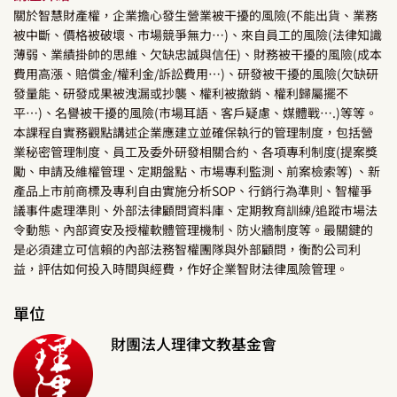
關於智慧財產權，企業擔心發生營業被干擾的風險(不能出貨、業務
被中斷、價格被破壞、市場競爭無力…)、來自員工的風險(法律知識
薄弱、業績掛帥的思維、欠缺忠誠與信任)、財務被干擾的風險(成本
費用高漲、賠償金/權利金/訴訟費用…)、研發被干擾的風險(欠缺研
發量能、研發成果被洩漏或抄襲、權利被撤銷、權利歸屬擺不
平…)、名譽被干擾的風險(市場耳語、客戶疑慮、媒體戰….)等等。
本課程自實務觀點講述企業應建立並確保執行的管理制度，包括營
業秘密管理制度、員工及委外研發相關合約、各項專利制度(提案獎
勵、申請及維權管理、定期盤點、市場專利監測、前案檢索等) 、新
產品上市前商標及專利自由實施分析SOP、行銷行為準則、智權爭
議事件處理準則、外部法律顧問資料庫、定期教育訓練/追蹤市場法
令動態、內部資安及授權軟體管理機制、防火牆制度等。最關鍵的
是必須建立可信賴的內部法務智權團隊與外部顧問，衡酌公司利
益，評估如何投入時間與經費，作好企業智財法律風險管理。
單位
財團法人理律文教基金會