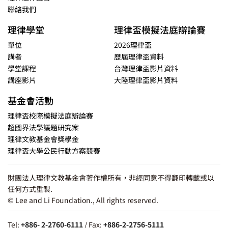
聯絡我們
理律學堂
理律盃模擬法庭辯論賽
單位
2026理律盃
講者
歷屆理律盃資料
學堂課程
台灣理律盃影片資料
講座影片
大陸理律盃影片資料
基金會活動
理律盃校際模擬法庭辯論賽
超國界法學議題研究案
理律文教基金會獎學金
理律盃大學公民行動方案競賽
財團法人理律文教基金會著作權所有，非經同意不得翻印轉載或以
任何方式重製.
© Lee and Li Foundation., All rights reserved.
Tel:
+886- 2-2760-6111
/ Fax:
+886-2-2756-5111