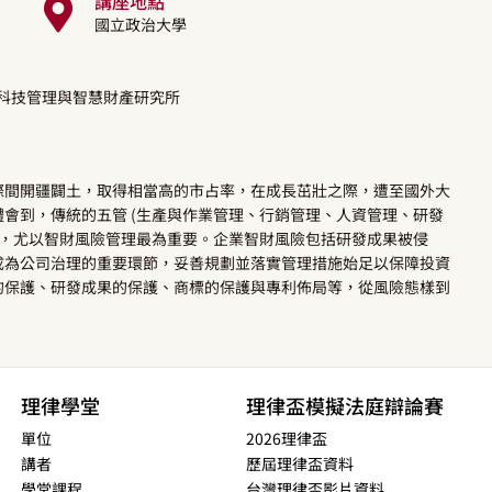
講座地點
國立政治大學
學科技管理與智慧財產研究所
際間開疆闢土，取得相當高的市占率，在成長茁壯之際，遭至國外大
會到，傳統的五管 (生產與作業管理、行銷管理、人資管理、研發
緩，尤以智財風險管理最為重要。企業智財風險包括研發成果被侵
成為公司治理的重要環節，妥善規劃並落實管理措施始足以保障投資
的保護、研發成果的保護、商標的保護與專利佈局等，從風險態樣到
理律學堂
理律盃模擬法庭辯論賽
單位
2026理律盃
講者
歷屆理律盃資料
學堂課程
台灣理律盃影片資料