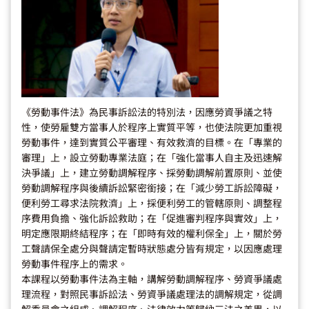
《勞動事件法》為民事訴訟法的特別法，因應勞資爭議之特
性，使勞雇雙方當事人於程序上實質平等，也使法院更加重視
勞動事件，達到實質公平審理、有效救濟的目標。在「專業的
審理」上，設立勞動專業法庭；在「強化當事人自主及迅速解
決爭議」上，建立勞動調解程序、採勞動調解前置原則、並使
勞動調解程序與後續訴訟緊密銜接；在「減少勞工訴訟障礙，
便利勞工尋求法院救濟」上，採便利勞工的管轄原則、調整程
序費用負擔、強化訴訟救助；在「促進審判程序與實效」上，
明定應限期終結程序；在「即時有效的權利保全」上，關於勞
工聲請保全處分與聲請定暫時狀態處分皆有規定，以因應處理
勞動事件程序上的需求。
本課程以勞動事件法為主軸，講解勞動調解程序、勞資爭議處
理流程，對照民事訴訟法、勞資爭議處理法的調解規定，從調
解委員會之組成、調解程序、法律效力等歸納三法之差異，以