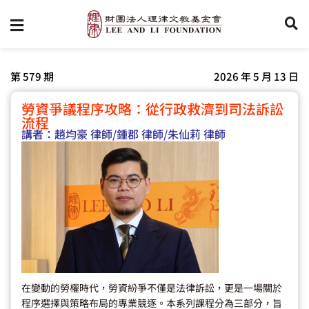
第 579 期
2026 年 5 月 13 日
勞資爭議程序攻略：從行政救濟到司法訴訟
流程
講者：
趙均豪 律師
/鍾郡 律師
/朱仙莉 律師
在變動的勞權時代，勞資紛爭不僅是法律訴訟，更是一場關於
程序選擇與策略布局的專業競逐。本系列課程分為三部分，旨