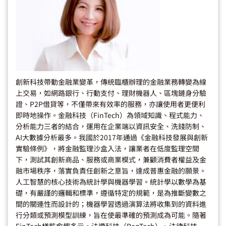
創新科技帶動金融業變革，傳統臨櫃辦理的金融業務轉變為線
上交易，如網路銀行、行動支付、理財機器人、區塊鏈身分驗
證、P2P借貸等，不僅帶來有效率的服務，亦讓使用者更便利
即時地操作。金融科技（FinTech）為領域知識、程式能力、
分析能力三者的結合，運用在企業端以資訊安全、洗錢防制、
AI大數據分析最多。我國於2017年通過《金融科技發展與創新
實驗條例》，將金融監理沙盒入法，讓業者在低度監理空間
下，測試其創新商品、服務或商業模式，兼顧消費者權益及金
融市場秩序，落實負責任創新之意旨，達成普惠金融的願景。
人工智慧的核心技術為統計學與機器學習。統計學以數學為基
礎，有嚴謹的邏輯和標準，遵循特定的規範，是為推斷變數之
間的關連性而設計的；機器學習透過演算法將收集到的資料進
行分類或預測模型訓練，旨在使最準確的預測成為可能。隨著