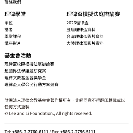
聯絡我們
理律學堂
理律盃模擬法庭辯論賽
單位
2026理律盃
講者
歷屆理律盃資料
學堂課程
台灣理律盃影片資料
講座影片
大陸理律盃影片資料
基金會活動
理律盃校際模擬法庭辯論賽
超國界法學議題研究案
理律文教基金會獎學金
理律盃大學公民行動方案競賽
財團法人理律文教基金會著作權所有，非經同意不得翻印轉載或以
任何方式重製.
© Lee and Li Foundation., All rights reserved.
Tel:
+886- 2-2760-6111
/ Fax:
+886-2-2756-5111