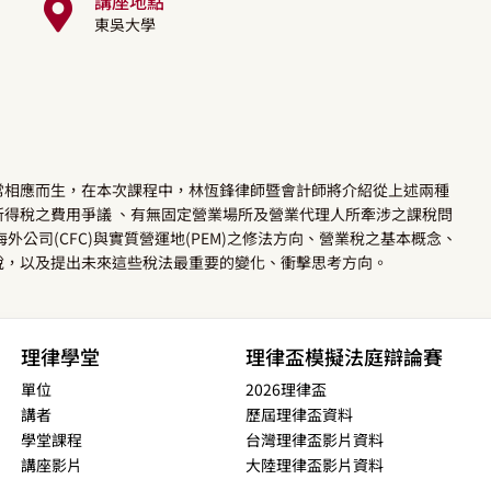
講座地點
東吳大學
常相應而生，在本次課程中，林恆鋒律師暨會計師將介紹從上述兩種
得稅之費用爭議 、有無固定營業場所及營業代理人所牽涉之課稅問
公司(CFC)與實質營運地(PEM)之修法方向、營業稅之基本概念、
稅，以及提出未來這些稅法最重要的變化、衝擊思考方向。
理律學堂
理律盃模擬法庭辯論賽
單位
2026理律盃
講者
歷屆理律盃資料
學堂課程
台灣理律盃影片資料
講座影片
大陸理律盃影片資料