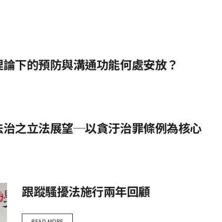
理論下的預防與溝通功能何處安放？
法治之立法展望─以貪汙治罪條例為核心
跟蹤騷擾法施行兩年回顧
READ MORE