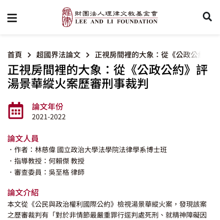
首頁
超國界法論文
正視房間裡的大象：從《公政公約》評
正視房間裡的大象：從《公政公約》評
湯景華縱火案歷審刑事裁判
論文年份
2021-2022
論文人員
．作者：林慈偉 國立政治大學法學院法律學系博士班
．指導教授：何賴傑 教授
．審查委員：吳至格 律師
論文介紹
本文從《公民與政治權利國際公約》檢視湯景華縱火案，發現該案
之歷審裁判有「對於非情節最嚴重罪行逕判處死刑、就精神障礙因