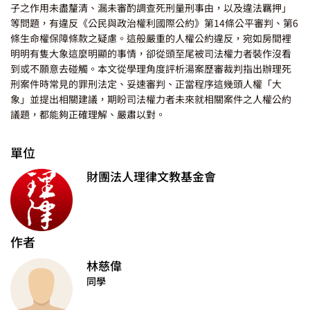
子之作用未盡釐清、漏未審酌調查死刑量刑事由，以及違法羈押」
等問題，有違反《公民與政治權利國際公約》第14條公平審判、第6
條生命權保障條款之疑慮。這般嚴重的人權公約違反，宛如房間裡
明明有隻大象這麼明顯的事情，卻從頭至尾被司法權力者裝作沒看
到或不願意去碰觸。本文從學理角度評析湯案歷審裁判指出辦理死
刑案件時常見的罪刑法定、妥速審判、正當程序這幾頭人權「大
象」並提出相關建議，期盼司法權力者未來就相關案件之人權公約
議題，都能夠正確理解、嚴肅以對。
單位
財團法人理律文教基金會
作者
林慈偉
同學