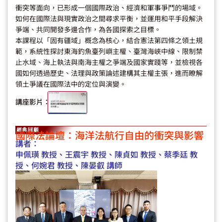
衝突等面向，已形成一個國際政治、經濟和軍事爭鬥的場域。
如何在國際法與現實政治之間尋求平衡，並運用和平手段解決
爭端、共同開發多邊合作，為各國探索之目標。
本課程以「固有疆域」概念為核心，結合憲法第四條之領土規
範，系統性探討東海釣魚臺列嶼主權、臺灣海峽中線、限制禁
止水域、海上執法與南海主權之爭端及國家實踐等，並檢視各
國如何透過歷史、法理與政策論述建構其主權主張，進而瞭解
領土爭議在國際法中的定位與演變。
講座影片：
國際法論壇：海洋法航行自由的衝突與影響
講者：
申佩璜 教授、王震宇 教授、陳貞如 教授、蔡季廷 教
授、何婉君 教授、陳晏叡 講師