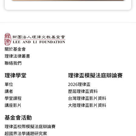
關於基金會
理律法律叢書
聯絡我們
理律學堂
理律盃模擬法庭辯論賽
單位
2026理律盃
講者
歷屆理律盃資料
學堂課程
台灣理律盃影片資料
講座影片
大陸理律盃影片資料
基金會活動
理律盃校際模擬法庭辯論賽
超國界法學議題研究案