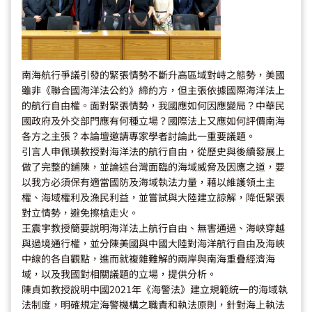
南海航行爭議引發的緊張情勢不斷升高區域對峙之態勢，美國
雖非《聯合國海洋法公約》締約方，但主張依據國際海洋法上
的航行自由權。面對緊張情勢，我國應如何因應變局？中華民
國政府及外交部門應有何種立場？國際法上又應如何評價南海
各方之主張？本論壇邀請專家學者討論此一重要議題。
引言人申佩璜教授對海洋法的航行自由，從歷史與後續發展上
做了完整的鋪陳，並論述台灣面臨的海域威脅及因應之道，要
以我方必須保有適當國防及海域執法力量，藉以維護領土主
權、海域權利及漁民利益，並嘗試與大陸建立諒解，降低緊張
對立情勢，避免擦槍走火。
王震宇教授簡要說明海洋法上航行自由、無害通過、海峽穿越
與過境通行權，並分陳美國與中國大陸對海洋航行自由及海峽
中線的各自觀點，進而就複雜難解的兩岸與南海重疊經濟海
域，以及我國對相關議題的立場，提供分析。
陳貞如教授說明中國2021年《海警法》建立規範統一的海域執
法制度，明確規定海警機構之職責和執法原則，針對海上執法