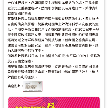
合作進行規定，凸顯對國家主權和海洋權益的立場，乃是中國
立法史上重要里程碑，然而引發美國以及周遭日本、菲律賓和
越南等國的緊張 。
蔡季廷教授以海洋科學研究與台灣海峽問題為中心，探討航行
自由的衝突與影響；簡要說明國際上對海洋科學研究態度的變
化，早期以學術自由的角度而採取放任態度，迄20世紀中葉發
展中國家改採管制立場，川普政府則改變外國船舶在美國專屬
經濟海域之海洋科學研究的開放態度。就我國之態度與立場，
建議若可能對我國安全、經濟、環境等產生高度實質關聯，應
納入許可與否的程序中。
何婉君教授略述日本《自由開放的印度-太平洋(FOIP) 》策略及
航行自由之探索。
陳晏叡講師聚焦臺灣海峽中線，從歷史脈絡、並自條約國際法
角度暨從習慣國際法角度，觀察海峽中線的國際法效力，檢視
對我國有利的主張。
講座影片：