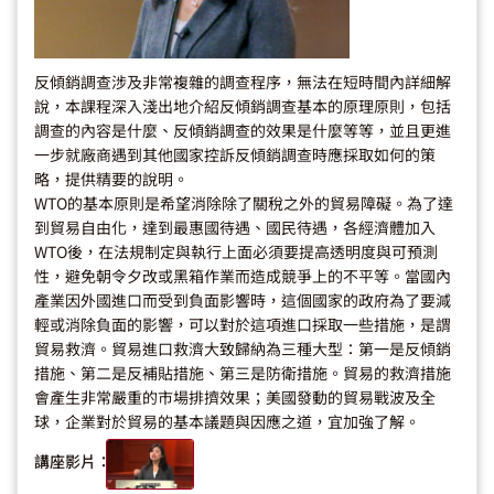
反傾銷調查涉及非常複雜的調查程序，無法在短時間內詳細解
說，本課程深入淺出地介紹反傾銷調查基本的原理原則，包括
調查的內容是什麼、反傾銷調查的效果是什麼等等，並且更進
一步就廠商遇到其他國家控訴反傾銷調查時應採取如何的策
略，提供精要的說明。
WTO的基本原則是希望消除除了關稅之外的貿易障礙。為了達
到貿易自由化，達到最惠國待遇、國民待遇，各經濟體加入
WTO後，在法規制定與執行上面必須要提高透明度與可預測
性，避免朝令夕改或黑箱作業而造成競爭上的不平等。當國內
產業因外國進口而受到負面影響時，這個國家的政府為了要減
輕或消除負面的影響，可以對於這項進口採取一些措施，是謂
貿易救濟。貿易進口救濟大致歸納為三種大型：第一是反傾銷
措施、第二是反補貼措施、第三是防衛措施。貿易的救濟措施
會產生非常嚴重的市場排擠效果；美國發動的貿易戰波及全
球，企業對於貿易的基本議題與因應之道，宜加強了解。
講座影片：