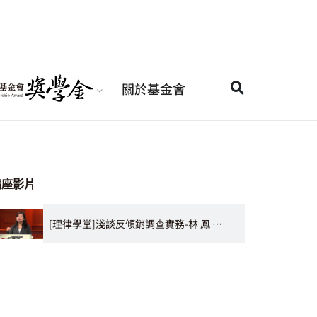
關於基金會
講座影片
[理律學堂]淺談反傾銷調查實務-林 鳳 律師