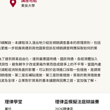
講座地點
東吳大學
詳細解說，本課程深入淺出地介紹反傾銷調查基本的原理原則，包括
且更進一步就廠商遇到其他國家控訴反傾銷調查時應採取如何的策
為了達到貿易自由化，達到最惠國待遇、國民待遇，各經濟體加入
預測性，避免朝令夕改或黑箱作業而造成競爭上的不平等。當國內產
要減輕或消除負面的影響，可以對於這項進口採取一些措施，是謂貿
傾銷措施、第二是反補貼措施、第三是防衛措施。貿易的救濟措施會
戰波及全球，企業對於貿易的基本議題與因應之道，宜加強了解。
理律學堂
理律盃模擬法庭辯論賽
單位
2026理律盃