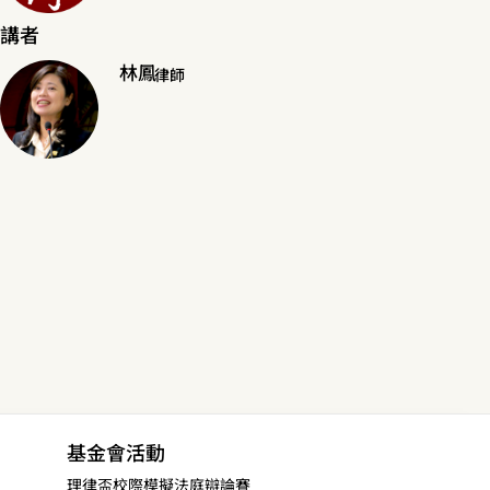
講者
林鳳
律師
基金會活動
理律盃校際模擬法庭辯論賽