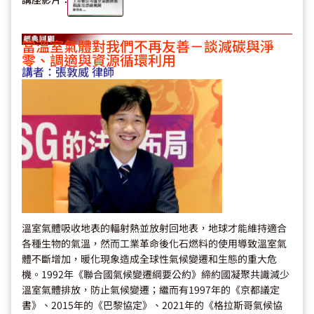
當溫室氣體對我們不再友善－談減碳與淨
零、調適與資源循環利用
講者：
張敦威 律師
溫室氣體吸收地表的輻射熱並放射回地表，地球才能維持適合
各種生物的氣溫，然而工業革命後化石燃料的使用導致溫室氣
體不斷增加，暖化現象造成全球性氣候變遷和生態的重大危
機。1992年《聯合國氣候變遷綱要公約》締約國凝聚共識減少
溫室氣體排放，防止氣候變遷；繼而有1997年的《京都議定
書》、2015年的《巴黎協定》、2021年的《格拉斯哥氣候協