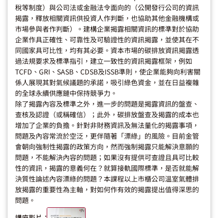
稅等制度）與公司法或金融法令面向的（公開發行公司的資訊
揭露，釋放相關資訊供投資人作判斷，也協助其他金融機構或
市場參與者作判斷）。建構企業揭露相關資訊的標準對於協助
企業作具正確性、可靠性及可驗證性的資訊揭露，並使其在不
同國家具可比性，均有其必要。資本市場的碳排放資訊揭露透
過法規要求及標準指引，建立一致性的資訊揭露框架，例如
TCFD、GRI、SASB、CDSB及ISSB準則，使企業能夠向利害關
係人展現其對氣候議題的承諾，吸引綠色資金，並在日益複雜
的全球永續供應鏈中保持競爭力。
除了揭露內容及標準之外，進一步的問題是揭露資訊的盤查、
查核及認證（或稱確信）；此外，碳排放盤查及揭露的成本也
增加了企業的負擔。針對非財務資訊及無法量化的揭露事項，
問題及內容常流於空泛，更伴隨著「漂綠」的風險。目前金管
會朝向強制性揭露的政策方向，然而強制揭露只能解決意願的
問題，不能解決內容的問題；如果沒有提供可查證且具可比較
性的資訊，揭露的意義何在？就算接軌國際標準，是否就能解
決質性論述內容漂綠的問題？本課程以上市櫃公司溫室氣體排
放揭露的重要性為主軸，對如何作有效的揭露提出值得深思的
問題。
講座影片：