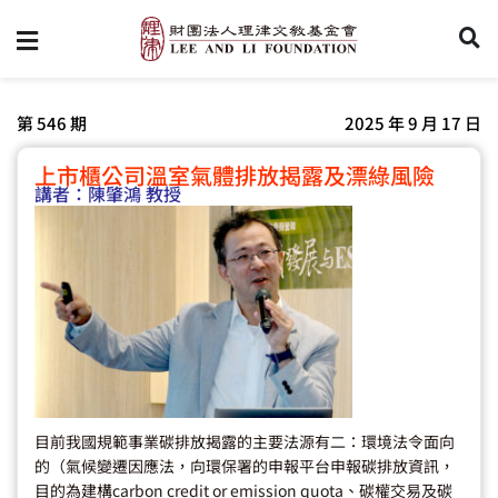
第 546 期
2025 年 9 月 17 日
上市櫃公司溫室氣體排放揭露及漂綠風險
講者：
陳肇鴻 教授
目前我國規範事業碳排放揭露的主要法源有二：環境法令面向
的（氣候變遷因應法，向環保署的申報平台申報碳排放資訊，
目的為建構carbon credit or emission quota、碳權交易及碳