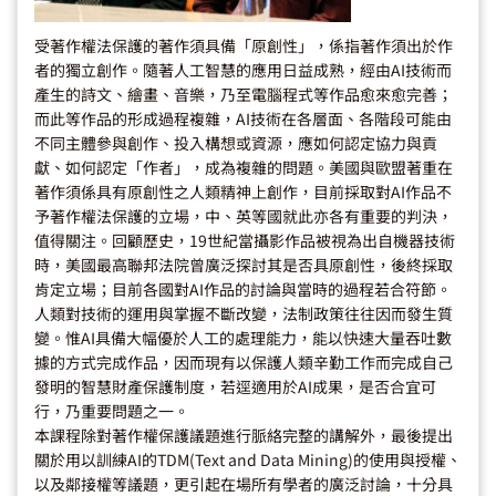
受著作權法保護的著作須具備「原創性」，係指著作須出於作
者的獨立創作。隨著人工智慧的應用日益成熟，經由AI技術而
產生的詩文、繪畫、音樂，乃至電腦程式等作品愈來愈完善；
而此等作品的形成過程複雜，AI技術在各層面、各階段可能由
不同主體參與創作、投入構想或資源，應如何認定協力與貢
獻、如何認定「作者」，成為複雜的問題。美國與歐盟著重在
著作須係具有原創性之人類精神上創作，目前採取對AI作品不
予著作權法保護的立場，中、英等國就此亦各有重要的判決，
值得關注。回顧歷史，19世紀當攝影作品被視為出自機器技術
時，美國最高聯邦法院曾廣泛探討其是否具原創性，後終採取
肯定立場；目前各國對AI作品的討論與當時的過程若合符節。
人類對技術的運用與掌握不斷改變，法制政策往往因而發生質
變。惟AI具備大幅優於人工的處理能力，能以快速大量吞吐數
據的方式完成作品，因而現有以保護人類辛勤工作而完成自己
發明的智慧財產保護制度，若逕適用於AI成果，是否合宜可
行，乃重要問題之一。
本課程除對著作權保護議題進行脈絡完整的講解外，最後提出
關於用以訓練AI的TDM(Text and Data Mining)的使用與授權、
以及鄰接權等議題，更引起在場所有學者的廣泛討論，十分具