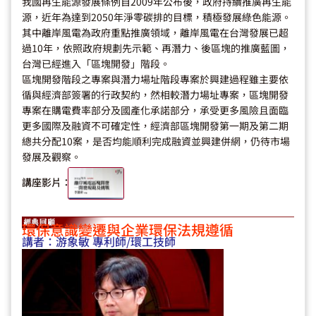
我國再生能源發展條例自2009年公布後，政府持續推廣再生能
源，近年為達到2050年淨零碳排的目標，積極發展綠色能源。
其中離岸風電為政府重點推廣領域，離岸風電在台灣發展已超
過10年，依照政府規劃先示範、再潛力、後區塊的推廣藍圖，
台灣已經進入「區塊開發」階段。
區塊開發階段之專案與潛力場址階段專案於興建過程雖主要依
循與經濟部簽署的行政契約，然相較潛力場址專案，區塊開發
專案在購電費率部分及國產化承諾部分，承受更多風險且面臨
更多國際及融資不可確定性，經濟部區塊開發第一期及第二期
總共分配10案，是否均能順利完成融資並興建併網，仍待市場
發展及觀察。
講座影片：
環保意識變遷與企業環保法規遵循
講者：
游象敏 專利師/環工技師