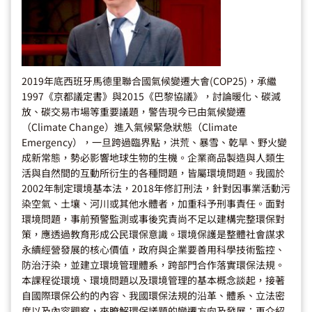
2019年底西班牙馬德里聯合國氣候變遷大會(COP25)，承繼
1997《京都議定書》與2015《巴黎協議》，討論暖化、碳減
放、碳交易市場等重要議題，警告現今已由氣候變遷
（Climate Change）進入氣候緊急狀態（Climate
Emergency），一旦跨過臨界點，洪荒、暴雪、乾旱、野火變
成新常態，勢必影響地球生物的生機。企業商品製造與人類生
活與自然間的互動所衍生的各種問題，皆屬環境問題。我國於
2002年制定環境基本法，2018年修訂刑法，針對因事業活動污
染空氣、土壤、河川或其他水體者，加重科予刑事責任。面對
環境問題，事前預警監測或事後究責尚不足以建構完整環保對
策，應透過教育形成公民環保意識。環境保護是整體社會謀求
永續經營發展的核心價值，政府與企業要善用科學技術監控、
防治汙染，並建立環境管理體系，跨部門合作落實環保法規。
本課程從環境、環境問題以及環境管理的基本概念談起，接著
自國際環保公約的內容、我國環保法規的沿革、體系、立法密
度以及內容觀察，來瞭解環保議題的變遷方向及發展；再介紹