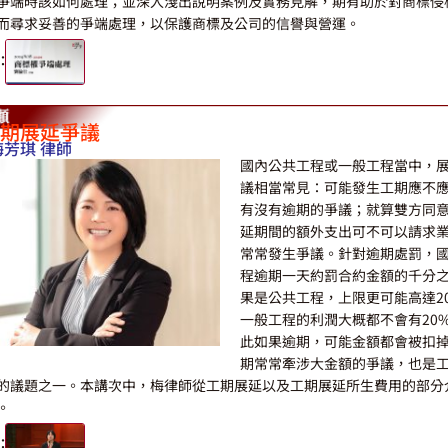
爭端時該如何處理；並深入淺出說明案例及實務見解，期有助於對商標侵
而尋求妥善的爭端處理，以保護商標及公司的信譽與營運。
：
期展延爭議
梅芳琪 律師
國內公共工程或一般工程當中，
議相當常見：可能發生工期應不
有沒有逾期的爭議；就算雙方同
延期間的額外支出可不可以請求
常常發生爭議。針對逾期處罰，
程逾期一天約罰合約金額的千分
果是公共工程，上限更可能高達2
一般工程的利潤大概都不會有20
此如果逾期，可能金額都會被扣
期常常牽涉大金額的爭議，也是
的議題之一。本講次中，梅律師從工期展延以及工期展延所生費用的部分
。
：