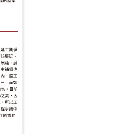
權的基本
展延工期爭
應該展延、
意展延，展
業主補償也
國內一般工
之ㄧ，而如
0%。目前
%之高，因
掉，所以工
工程爭議中
介紹實務