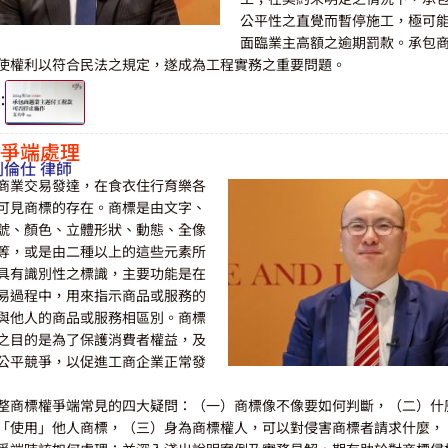
公平性之直覺而暫停施工，極可
面臨業主高額之逾期罰款。承包
使權利以符合民法之規定，遂成為工程實務之重要問題。
：
爭端處理
劉倫仕 律師
商業交易發達，在食衣住行育樂各
可見商標的存在。商標是由文字、
號、顏色、立體形狀、動態、全像
等，或是由二種以上的這些元素所
具有識別性之標識，主要功能是在
易過程中，用來指示商品或服務的
與他人的商品或服務相區別。商標
之目的是為了保護消費者權益，及
公平競爭，以促進工商企業正常發
整商標權爭端常見的四大疑問：（一）商標像不像要如何判斷，（二）什
「使用」他人商標，（三）身為商標權人，可以對侵害商標者請求什麼，