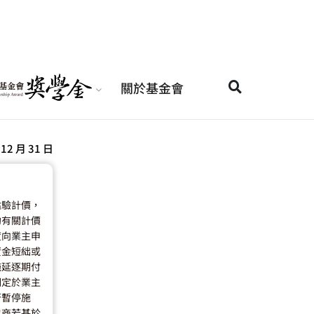
關於基金會
 12 月 31 日
估驗計價，
約有關計價
度向業主申
資金短絀或
拖延逐期付
明定於業主
否暫停施
包商若基於