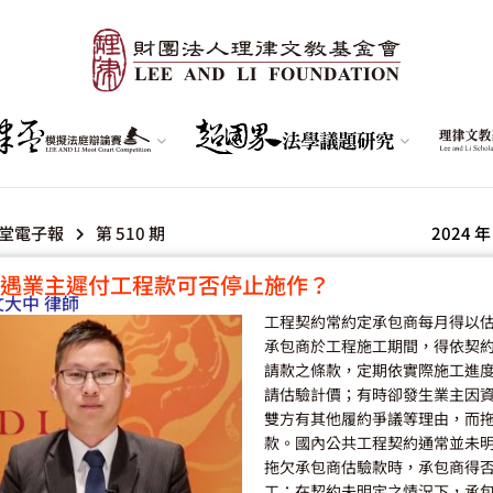
堂電子報
第 510 期
2024 年
遇業主遲付工程款可否停止施作？
文大中 律師
工程契約常約定承包商每月得以
承包商於工程施工期間，得依契
請款之條款，定期依實際施工進
請估驗計價；有時卻發生業主因
雙方有其他履約爭議等理由，而
款。國內公共工程契約通常並未
拖欠承包商估驗款時，承包商得
工；在契約未明定之情況下，承