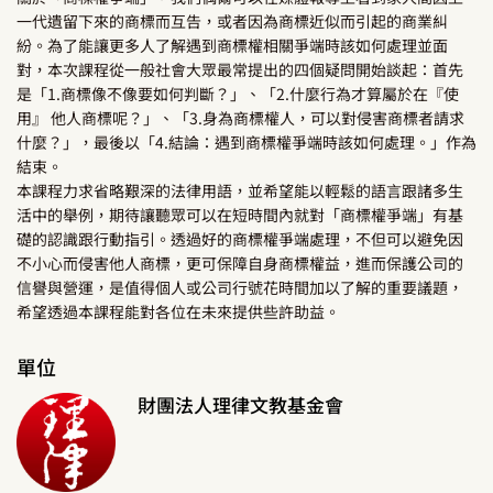
一代遺留下來的商標而互告，或者因為商標近似而引起的商業糾
紛。為了能讓更多人了解遇到商標權相關爭端時該如何處理並面
對，本次課程從一般社會大眾最常提出的四個疑問開始談起：首先
是「1.商標像不像要如何判斷？」、「2.什麼行為才算屬於在『使
用』 他人商標呢？」、「3.身為商標權人，可以對侵害商標者請求
什麼？」，最後以「4.結論：遇到商標權爭端時該如何處理。」作為
結束。
本課程力求省略艱深的法律用語，並希望能以輕鬆的語言跟諸多生
活中的舉例，期待讓聽眾可以在短時間內就對「商標權爭端」有基
礎的認識跟行動指引。透過好的商標權爭端處理，不但可以避免因
不小心而侵害他人商標，更可保障自身商標權益，進而保護公司的
信譽與營運，是值得個人或公司行號花時間加以了解的重要議題，
希望透過本課程能對各位在未來提供些許助益。
單位
財團法人理律文教基金會