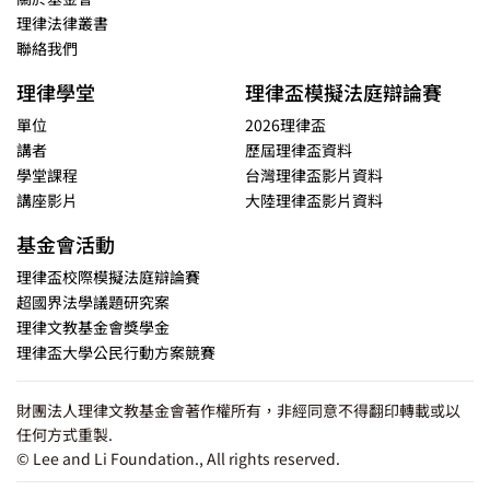
理律法律叢書
聯絡我們
理律學堂
理律盃模擬法庭辯論賽
單位
2026理律盃
講者
歷屆理律盃資料
學堂課程
台灣理律盃影片資料
講座影片
大陸理律盃影片資料
基金會活動
理律盃校際模擬法庭辯論賽
超國界法學議題研究案
理律文教基金會獎學金
理律盃大學公民行動方案競賽
財團法人理律文教基金會著作權所有，非經同意不得翻印轉載或以
任何方式重製.
© Lee and Li Foundation., All rights reserved.