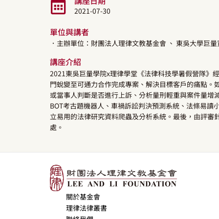
講座日期
2021-07-30
單位與講者
．主辦單位：財團法人理律文教基金會
、 東吳大學巨
講座介紹
2021東吳巨量學院x理律學堂《法律科技學暑假營隊
門蛻變至可通力合作完成專案、解決目標客戶的痛點。如
或當事人判斷是否進行上訴、分析量刑輕重與案件量增減
BOT考古題機器人、車禍訴訟判決預測系統、法條易讀
立易用的法律研究資料爬蟲及分析系統。最後，由評審
處。
關於基金會
理律法律叢書
聯絡我們