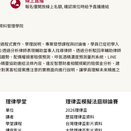
線上直播
報名僅開放線上名額, 確認席位時給予直播連結
量資料管理學院
》經過程式實作、學理說明、專案發想課程與討論後，學員已從初學入
:透過分析律師表現輔助當事人找尋律師、透過分析駁回率輔助律師
趨勢、配偶權損害賠償預測、呼氣酒精濃度預測量刑系統、LINE
小精靈協助連結法條內容、違反智慧財產相關規範的賠償金分析、建
針對黑客松提案應注意的實務面向進行說明，讓學員理解未來精進之
理律學堂
理律盃模擬法庭辯論賽
單位
2026理律盃
講者
歷屆理律盃資料
學堂課程
台灣理律盃影片資料
講座影片
大陸理律盃影片資料