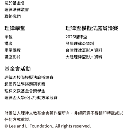
關於基金會
理律法律叢書
聯絡我們
理律學堂
理律盃模擬法庭辯論賽
單位
2026理律盃
講者
歷屆理律盃資料
學堂課程
台灣理律盃影片資料
講座影片
大陸理律盃影片資料
基金會活動
理律盃校際模擬法庭辯論賽
超國界法學議題研究案
理律文教基金會獎學金
理律盃大學公民行動方案競賽
財團法人理律文教基金會著作權所有，非經同意不得翻印轉載或以
任何方式重製.
© Lee and Li Foundation., All rights reserved.