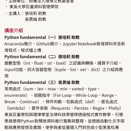
．主辦單位：財團法人理律文教基金會
、 東吳大學巨量資料管理學院
．主講人：
張培莉
助教
吳貫綸
助教
講座介紹
Python fundamental（一）張培莉 助教
Anaconda簡介、GitHub簡介、Jupyter Notebook新增資料夾及新
增程式、程式檔上傳
Python fundamental（二）張培莉 助教
變數型態（int、float、str、bool）之認識與轉換、運算子介紹、
input功能、四大容器型態（tuple、list、set、 dict）之介紹與應
用
Python fundamental（三）吳貫綸 助教
常用函式（sum、len、max、min、sorted、type、
enumerate）、迴圈指令（For-Loop、While-Loop、Range、
Break、Continue）、條件判斷、包裝函式（def）、匿名函式
（lambda）、套件安裝（Requests、Pandas、Regex、Plotly）
東吳巨量學院與理律學堂法律科技學營隊透過程式實作教學、引導
學員使用Python對開放資料進行蒐集與整理，並透過自動化文字探
勘與應用發想及實踐，使參與者從基礎入門到完成小型黑客松專