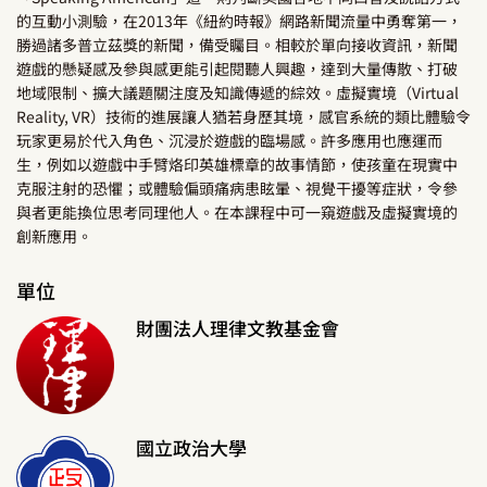
的互動小測驗，在2013年《紐約時報》網路新聞流量中勇奪第一，
勝過諸多普立茲獎的新聞，備受矚目。相較於單向接收資訊，新聞
遊戲的懸疑感及參與感更能引起閱聽人興趣，達到大量傳散、打破
地域限制、擴大議題關注度及知識傳遞的綜效。虛擬實境（Virtual
Reality, VR）技術的進展讓人猶若身歷其境，感官系統的類比體驗令
玩家更易於代入角色、沉浸於遊戲的臨場感。許多應用也應運而
生，例如以遊戲中手臂烙印英雄標章的故事情節，使孩童在現實中
克服注射的恐懼；或體驗偏頭痛病患眩暈、視覺干擾等症狀，令參
與者更能換位思考同理他人。在本課程中可一窺遊戲及虛擬實境的
創新應用。
單位
財團法人理律文教基金會
國立政治大學