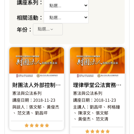
講座系列：
相關活動：
年份：
點選...
財團法人外部控制與相關問題
理律學堂公法實務與公共事務論壇《財團法人的現在與未來》
憲法與公法系列
憲法與公法系列
講座日期：2018-11-23
講座日期：2018-11-23
與談人：張文郁
、 黃俊杰
主講人：劉昌坪
、 柯格鐘
、 范文清
、 劉昌坪
、 陳淳文
、 張文郁
、 黃俊杰
、 范文清









