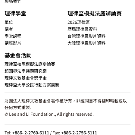
聯絡我們
理律學堂
理律盃模擬法庭辯論賽
單位
2026理律盃
講者
歷屆理律盃資料
學堂課程
台灣理律盃影片資料
講座影片
大陸理律盃影片資料
基金會活動
理律盃校際模擬法庭辯論賽
超國界法學議題研究案
理律文教基金會獎學金
理律盃大學公民行動方案競賽
財團法人理律文教基金會著作權所有，非經同意不得翻印轉載或以
任何方式重製.
© Lee and Li Foundation., All rights reserved.
Tel:
+886- 2-2760-6111
/ Fax:
+886-2-2756-5111