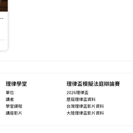
 專題一【解構競爭法上之聯合行為：以價格卡特爾為例】
理律學堂
理律盃模擬法庭辯論賽
單位
2026理律盃
講者
歷屆理律盃資料
學堂課程
台灣理律盃影片資料
講座影片
大陸理律盃影片資料