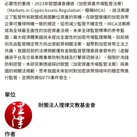
必要性的重視。2023年歐盟議會通過〈加密資產市場監管法案〉
（Markets in Crypto Assets Regulation，簡稱MiCA），該法案建
立了監管所有歐盟成員國數位資產的架構，在歐盟營運的加密貨幣
企業可獲得明確一致的規定，從而減少監管不確定性。MiCA法案將
成為全球最全面性的加密資產法規、未來全球監管標準的參考藍
圖；最大經濟體美國尚未提出全面性的加密市場監理策略，目前傾
向先由監管穩定幣方向出發起草相關法案，凝聚對加密貨幣立法之
共識。我國目前的法律規範僅有金融監督管理委員會發布的〈虛擬
通貨平台及交易業務事業防制洗錢及打擊資恐辦法〉，侷限於洗錢
防制控管。本研究案透過探討歐盟〈加密資產市場監管法案〉與美
國的相關法規範，思考我國未來如何對加密貨幣領域中的穩定幣進
行監管，並預防類似FTX事件發生。
單位
財團法人理律文教基金會
作者