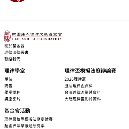
關於基金會
理律法律叢書
聯絡我們
理律學堂
理律盃模擬法庭辯論賽
單位
2026理律盃
講者
歷屆理律盃資料
學堂課程
台灣理律盃影片資料
講座影片
大陸理律盃影片資料
基金會活動
理律盃校際模擬法庭辯論賽
超國界法學議題研究案