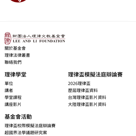
關於基金會
理律法律叢書
聯絡我們
理律學堂
理律盃模擬法庭辯論賽
單位
2026理律盃
講者
歷屆理律盃資料
學堂課程
台灣理律盃影片資料
講座影片
大陸理律盃影片資料
基金會活動
理律盃校際模擬法庭辯論賽
超國界法學議題研究案