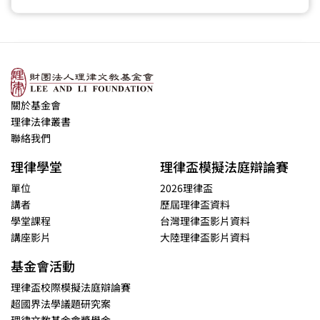
關於基金會
理律法律叢書
聯絡我們
理律學堂
理律盃模擬法庭辯論賽
單位
2026理律盃
講者
歷屆理律盃資料
學堂課程
台灣理律盃影片資料
講座影片
大陸理律盃影片資料
基金會活動
理律盃校際模擬法庭辯論賽
超國界法學議題研究案