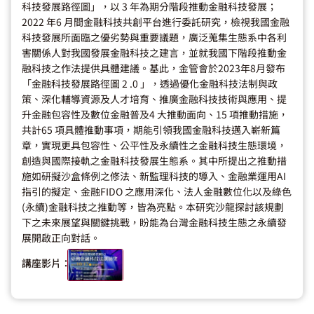
科技發展路徑圖」，以 3 年為期分階段推動金融科技發展；
2022 年6 月間金融科技共創平台進行委託研究，檢視我國金融
科技發展所面臨之優劣勢與重要議題，廣泛蒐集生態系中各利
害關係人對我國發展金融科技之建言，並就我國下階段推動金
融科技之作法提供具體建議。基此，金管會於2023年8月發布
「金融科技發展路徑圖 2 .0 」，透過優化金融科技法制與政
策、深化輔導資源及人才培育、推廣金融科技技術與應用、提
升金融包容性及數位金融普及4 大推動面向、15 項推動措施，
共計65 項具體推動事項，期能引領我國金融科技邁入嶄新篇
章，實現更具包容性、公平性及永續性之金融科技生態環境，
創造與國際接軌之金融科技發展生態系。其中所提出之推動措
施如研擬沙盒條例之修法、新監理科技的導入、金融業運用AI
指引的擬定、金融FIDO 之應用深化、法人金融數位化以及綠色
(永續)金融科技之推動等，皆為亮點。本研究沙龍探討該規劃
下之未來展望與關鍵挑戰，盼能為台灣金融科技生態之永續發
展開啟正向對話。
講座影片：