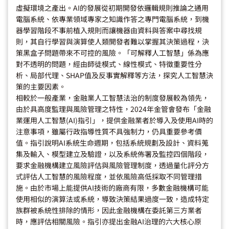
虛擬環境之產出。AI的發展從初期開發依邏輯規則推論之通用
電腦系統、依專業領域專家之知識作答之專門電腦系統，到機
器學習階段不事前植入規則而讓機器由資料與答案中尋找規
則，其自行學習與演算使人類開發者難以掌握其決策過程，決
策黑盒子問題帶來不可控的風險。「可解釋人工智慧」係為應
對不透明的問題，經由師徒模式、線性模式、特徵重要性分
析、局部代理、SHAP值及反事實解釋等方法，探究人工智慧決
策的主要因素。
相較於一般產業，金融業人工智慧法治的制度發展較為領先，
由於具高度監理與風險管理之特性，2024年金管會發布「金融
業運用人工智慧(AI)指引」，提供金融業者於導入及使用AI時的
注意事項，雖屬行政指導性質不具強制力，仍具重要參考價
值。指引說明AI系統生命週期，包括系統規劃及設計、資料蒐
集及輸入、模型建立及驗證，以及系統佈署及監控四個階段，
要求金融機構建立風險評估與風險管理制度，透過量化評分方
式評估人工智慧的風險程度，並依風險高低採取不同管理措
施。由於市場上能提供AI技術的廠商有限，多數金融機構可能
使用相似的演算法或系統，導致決策結果過度一致，造成特定
族群被系統性排除的情形，因此金融機構在委託第三方業者
時，應評估相關風險。指引亦提出金融AI治理的六大核心原