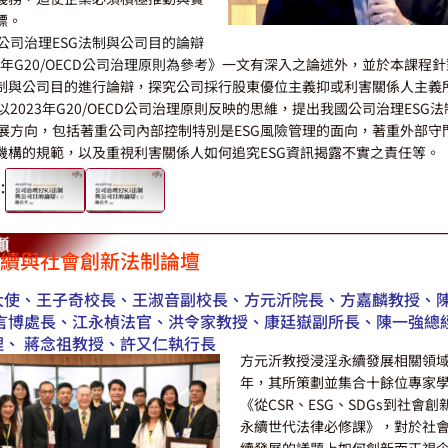
標。
公司治理ESG法制與公司目的論辯
3年G20/OECD公司治理原則為參考
》一文有深入之論述外，並於本課程針
法制與公司目的進行論辯，探究公司採行股東優位主義抑或利害關係人主義
以2023年G20/OECD公司治理原則反映的思維，提出我國公司治理ESG
展方向，包括著重公司內部控制特別是ESG風險管理的面向，著重外部守
等機構的規範，以及重視利害關係人如何追究ESG資訊揭露不實之責任等。
：
續與社會創新法制論壇
大使、王子奇校長、王淑音副校長、方元沂院長、方嘉麟教授、
陳言博處長、江永楨法官、洪令家教授、康廷嶽副所長、陳一強總
理、 蔣念祖教授、許又仁執行長
方元沂教授浸淫永續發展相關領
年，其所策劃並集合十餘位專家
《從CSR、ESG、SDGs到社會
永續世代法律必修課》，對於社
續發展的議題上如何創新而正視