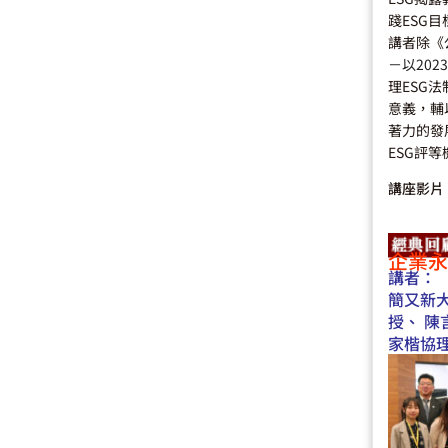
踐ESG目
講者除《
－以202
理ESG
意義，輔
著力的發
ESG評
講座影片
企業永
講者：
簡又新
授、 
家楷協