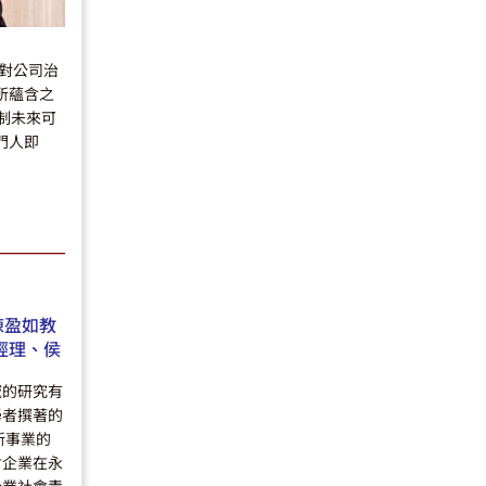
對公司治
所蘊含之
法制未來可
門人即
陳盈如教
經理、侯
域的研究有
學者撰著的
創新事業的
會企業在永
企業社會責