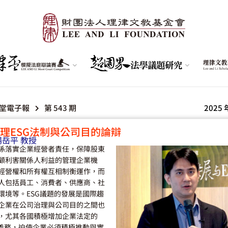
堂電子報
第 543 期
2025 
理ESG法制與公司目的論辯
楊岳平 教授
係落實企業經營者責任，保障股東
顧利害關係人利益的管理企業機
經營權和所有權互相制衡運作，而
人包括員工、消費者、供應商、社
環境等。ESG議題的發展是國際趨
企業在公司治理與公司目的之間也
，尤其各國積極增加企業法定的
露義務，迫使企業必須積極推動與實