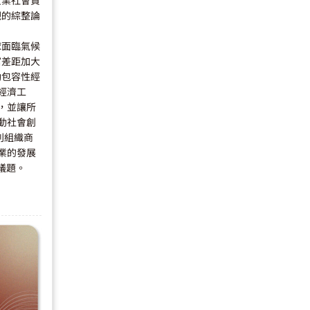
觀的綜整論
球面臨氣候
富差距加大
動包容性經
經濟工
，並讓所
動社會創
利組織商
業的發展
議題。