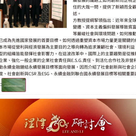
任的大哉一問，提供了新穎而全
述。
方教授提綱挈領指出：近年來全
變遷、資本主義偏斜發展導致貧
等嚴峻社會與環境問題，如何推
已成為先進國家發展的首要目標。如何透過重塑資本市場力量更是關鍵的
本市場從營利與經濟發展為主要目的之導向轉為追求兼顧社會、環境利益
型的組織皆能發揮社會影響力。在這波改革中，國際上的主要趨勢是從推
企業、強化一般企業的企業社會責任與E.S.G.責任、到活化合作社及非營
動永續金融鏈結永續發展目標等面向發展，因而介紹了社會創新與社會企
度、社會創新與CSR 及ESG、永續金融到聯合國永續發展目標等相關重要
：