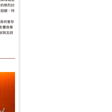
併的熱烈討
益迴避、特
度為何會存
影響商業
狀與言詞