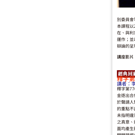
別委員會
本課程以
在、與利
運作；並
辯論的呈
講座影片
釋字第
講者：
釋字第7
金逐出合
於聲請人
的重點不
未指明違
之真意、
面均產生
關問題撰