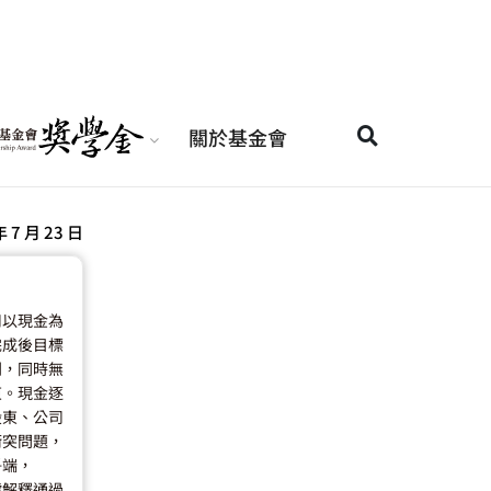
關於基金會
年 7 月 23 日
司以現金為
完成後目標
利，同時無
東。現金逐
股東、公司
衝突問題，
爭端，
號解釋通過