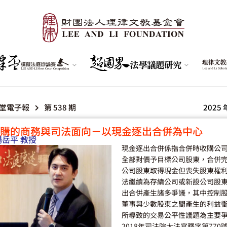
堂電子報
第 538 期
2025 
購的商務與司法面向－以現金逐出合併為中心
楊岳平 教授
現金逐出合併係指合併時收購公
全部對價予目標公司股東，合併
公司股東取得現金但喪失股東權
法繼續為存續公司或新設公司股
出合併產生諸多爭議，其中控制
董事與少數股東之間產生的利益
所導致的交易公平性議題為主要
2018年司法院大法官釋字第770