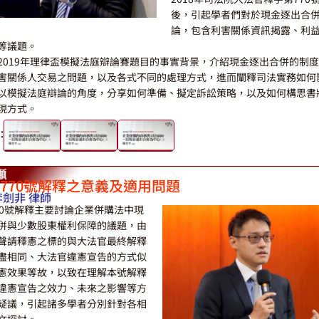
後，引起學者們對於現金逐出合
論，包含利害關係資訊揭露、利
等議題。
2019年理律盃模擬法庭辯論賽題目的事實背景，介紹現金逐出合併的制
害關係人交易之問題，以及各式不同的處理方式，進而闡釋司法實務如何
以模擬法庭辯論的角度，分享如何準備、擬定訴訟策略，以及如何構思書
現方式。
：
770號解釋之意義及適用問題
李劍非 律師
70號解釋主要討論企業併購法中現
併與少數股東權利保障的議題，由
聲請釋憲之標的與大法官最終解釋
盡相同、大法官違憲宣告的方式似
憲效果等故，以致在理解本號解釋
違憲宣告之效力、未來之影響等方
疑議，引起諸多學者分別針對各相
文探討。