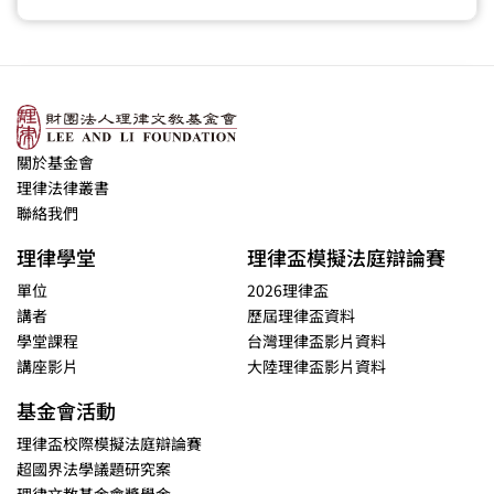
關於基金會
理律法律叢書
聯絡我們
理律學堂
理律盃模擬法庭辯論賽
單位
2026理律盃
講者
歷屆理律盃資料
學堂課程
台灣理律盃影片資料
講座影片
大陸理律盃影片資料
基金會活動
理律盃校際模擬法庭辯論賽
超國界法學議題研究案