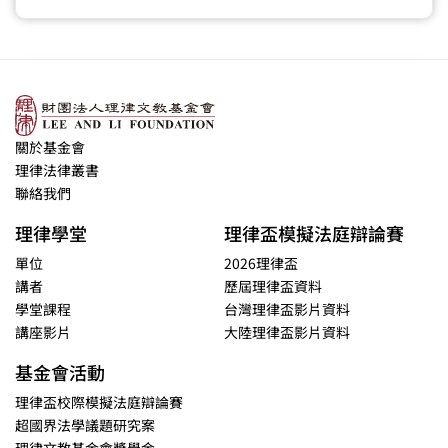
關於基金會
理律法律叢書
聯絡我們
理律學堂
理律盃模擬法庭辯論賽
單位
2026理律盃
講者
歷屆理律盃資料
學堂課程
台灣理律盃影片資料
講座影片
大陸理律盃影片資料
基金會活動
理律盃校際模擬法庭辯論賽
超國界法學議題研究案