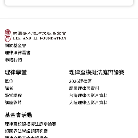
關於基金會
理律法律叢書
聯絡我們
理律學堂
理律盃模擬法庭辯論賽
單位
2026理律盃
講者
歷屆理律盃資料
學堂課程
台灣理律盃影片資料
講座影片
大陸理律盃影片資料
基金會活動
理律盃校際模擬法庭辯論賽
超國界法學議題研究案